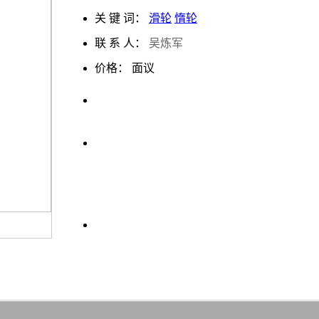
关 键 词：
滑轮
惰轮
联 系 人：
吴炼军
价格：
面议
下一条