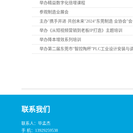
举办精益数字化倍增课程
参观制造业展会
主办"携手并进·共创未来"2024“东莞制造 业协会
举办《从短视频营销到老板IP打造》主题培训
举办降本增效系列培训
举办第二届东莞市“智控陶杯”PLC工业设计安装与
联系我们
联系人：毕孟杰
手 机：13929259538