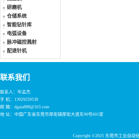
研磨机
仓储系统
智能钻针库
电弧设备
脉冲磁控溅射
配退针机
联系我们
联系人：毕孟杰
手 机：13929259538
邮 箱：dgaia888@163.com
地 址：中国广东省东莞市厚街镇厚街大道东90号601室
Copyright ©2025 东莞市工业