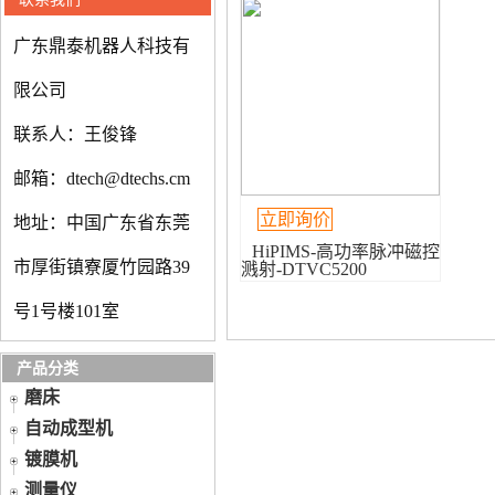
广东鼎泰机器人科技有
限公司
联系人：王俊锋
邮箱：dtech@dtechs.cm
立即询价
地址：中国广东省东莞
HiPIMS-高功率脉冲磁控
市厚街镇寮厦竹园路39
溅射-DTVC5200
号1号楼101室
产品分类
磨床
自动成型机
镀膜机
测量仪